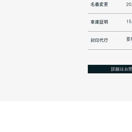
​名義変更
2
1
​車庫証明
​
​封印代行
詳細はお