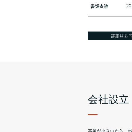
20
​書類査読
詳細はお
会社設立
事業が小さいから、起