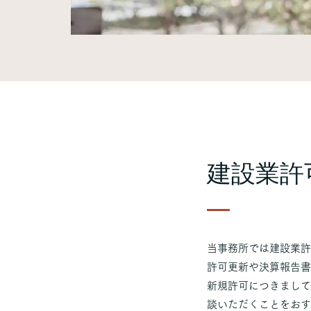
​建設業許
​当事務所では建設業
許可更新や決算報告書
新規許可につきまして
談いただくことをおす